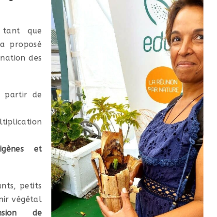
n tant que
 a proposé
ination des
 partir de
tiplication
igènes et
nts, petits
nir végétal
nsion de